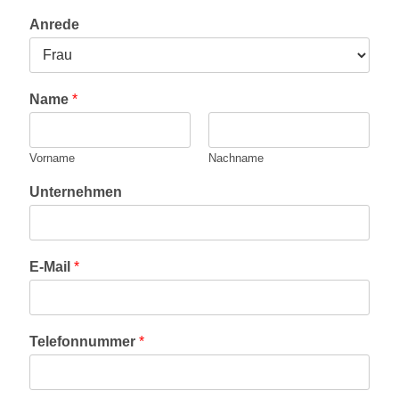
Anrede
Name
*
Vorname
Nachname
Unternehmen
U
E-Mail
*
n
t
e
r
Telefonnummer
*
n
e
h