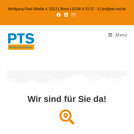
Wolfgang-Paul-Straße 4, 53121 Bonn | 0228/ 4 33 37 - 0 | bn@pts-net.de
Menü
Wir sind für Sie da!